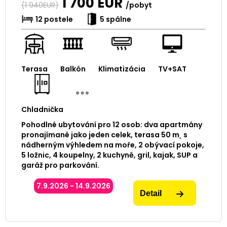
1 700
EUR
(
1 940
EUR)
/pobyt
12 postele
5 spálne
Terasa
Balkón
Klimatizácia
TV+SAT
Chladnička
Pohodlné ubytování pro 12 osob: dva apartmány
pronajímané jako jeden celek, terasa 50 m˛ s
nádherným výhledem na moře, 2 obývací pokoje,
5 ložnic, 4 koupelny, 2 kuchyně, gril, kajak, SUP a
garáž pro parkování.
7.9.2026 - 14.9.2026
Detail