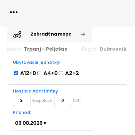
Zobraziť na mape
Mesto:
Trpanj – Pelješac
Región:
Dubrovník
Ubytovacie jednotky:
A12+0
A4+0
A2+2
Hostia a Apartmány
Dospelých
Deti
Príchod:
06.08.2026
▼