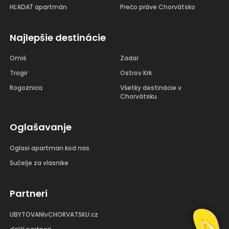
HĽADAŤ apartmán
Prečo práve Chorvátsko
Najlepšie destinácie
Omiš
Zadar
Trogir
Ostrov Krk
Rogoznica
Všetky destinácie v
Chorvátsku
Oglašavanje
Oglasi apartman kod nas
Sučelje za vlasnike
Partneri
UBYTOVANIvCHORVATSKU.cz