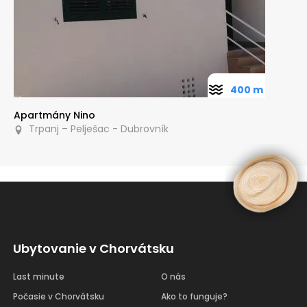
400 m
Apartmány Nino
Trpanj – Pelješac - Dubrovník
Ubytovanie v Chorvátsku
Last minute
O nás
Počasie v Chorvátsku
Ako to funguje?