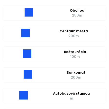
Obchod
250m
Centrum mesta
200m
Reštaurácia
100m
Bankomat
200m
Autobusová stanica
m