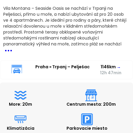
Vila Montana – Seaside Oasis se nachází v Trpanji na
Pelješaci, přímo u moře, a nabízí ubytování až pro 20 osob
ve 4 apartmánech. Je ideální pro rodiny a páry, které chtějí
relaxační dovolenou u moře v klidném středomořském
prostředí. Prostorné terasy obklopené voňavými
středomořskými rostlinami nabízejí okouzlující
...
panoramatický výhled na moře, zatímco pláž se nachází
Praha » Trpanj – Pelješac
1146km
→
12h 47min
More: 20m
Centrum mesta: 200m
Klimatizácia
Parkovacie miesto