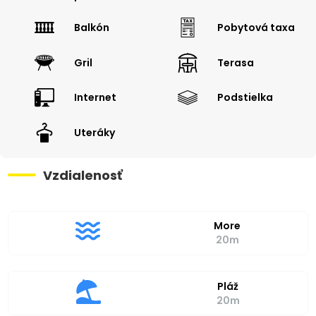
Balkón
Pobytová taxa
Gril
Terasa
Internet
Podstielka
Uteráky
Vzdialenosť
More
20m
Pláž
20m