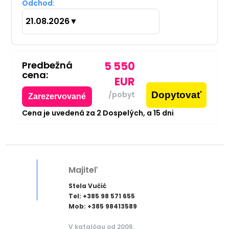
Odchod:
21.08.2026
▼
Predbežná
5 550
cena:
EUR
Dopytovať
/pobyt
Zarezervované
Cena je uvedená za
2
Dospelých,
a
15
dni
Majiteľ
Stela Vučić
Tel: +385 98 571 655
Mob: +385 98413589
V katalógu od 2006.