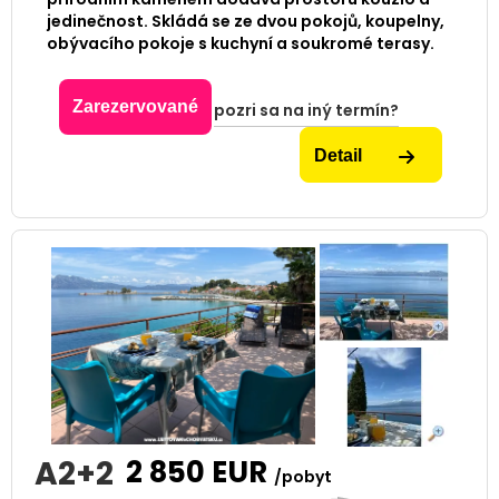
jedinečnost. Skládá se ze dvou pokojů, koupelny,
obývacího pokoje s kuchyní a soukromé terasy.
Zarezervované
pozri sa na iný termín?
Detail
A2+2
2 850
EUR
/pobyt