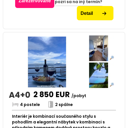
Zarezervované
pozri sa na iný termín?
Detail
A4+0
2 850
EUR
/pobyt
4 postele
2 spálne
Interiér je kombinací současného stylu s
pohodlím a elegantní nábytek v kombinaci s
přírodním kamenem dodává prostoru kouzlo a