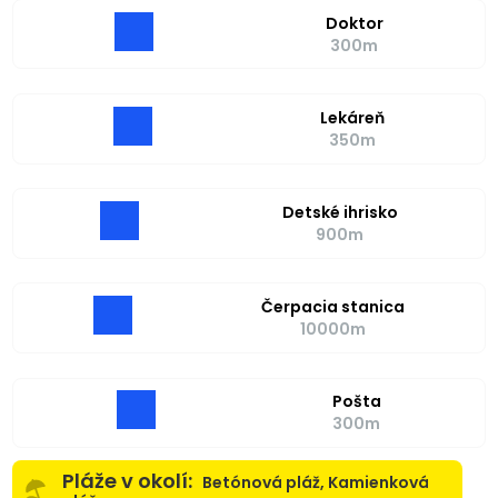
Doktor
300m
Lekáreň
350m
Detské ihrisko
900m
Čerpacia stanica
10000m
Pošta
300m
Pláže v okolí:
Betónová pláž, Kamienková