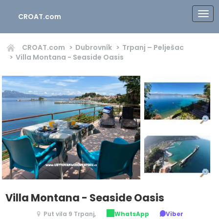
CROAT.com
CROAT.com
Dubrovník
Trpanj – Pelješac
Villa Montana - Seaside Oasis
Villa Montana - Seaside Oasis
Put vila 9 Trpanj,
WhatsApp
Viber