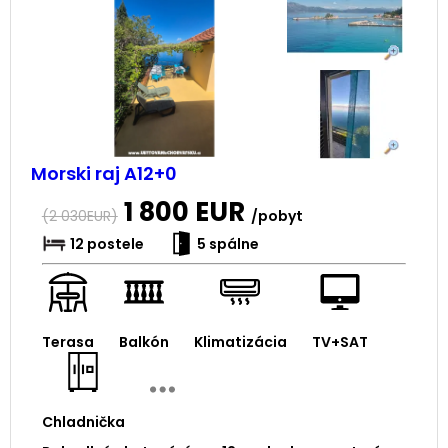
Morski raj A12+0
1 800
EUR
(
2 030
EUR)
/pobyt
12 postele
5 spálne
Terasa
Balkón
Klimatizácia
TV+SAT
Chladnička