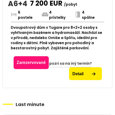
A6+4
7 200
EUR
/pobyt
6
4
4
postele
prístelky
spálne
Dvoupatrový dům v Tugare pro 8+2+2 osoby s
vyhřívaným bazénem a hydromasáží. Nachází se
v přírodě, nedaleko Omiše a Splitu, ideální pro
rodiny s dětmi. Plně vybaven pro pohodlný a
bezstarostný pobyt. Zajištěné parkování.
Zarezervované
pozri sa na iný termín?
Detail
Last minute