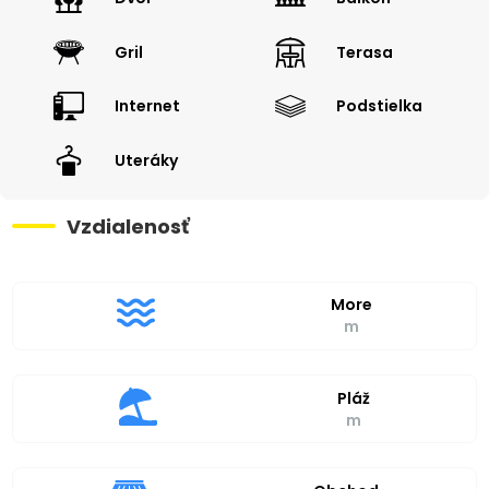
Gril
Terasa
Internet
Podstielka
Uteráky
Vzdialenosť
More
m
Pláž
m