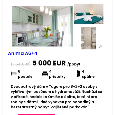
Anima A6+4
5 000
EUR
(
5 640
EUR)
/pobyt
6
4
4
postele
prístelky
spálne
Dvoupatrový dům v Tugare pro 8+2+2 osoby s
vyhřívaným bazénem a hydromasáží. Nachází se
v přírodě, nedaleko Omiše a Splitu, ideální pro
rodiny s dětmi. Plně vybaven pro pohodlný a
bezstarostný pobyt. Zajištěné parkování.