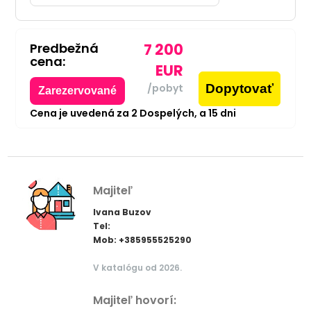
Predbežná
7 200
cena:
EUR
Dopytovať
/pobyt
Zarezervované
Cena je uvedená za
2
Dospelých,
a
15
dni
Majiteľ
Ivana Buzov
Tel:
Mob: +385955525290
V katalógu od 2026.
Majiteľ hovorí: