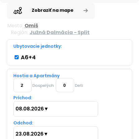
Zobraziť na mape
Mesto:
Omiš
Región:
Južná Dalmácia - Split
Ubytovacie jednotky:
A6+4
Hostia a Apartmány
Dospelých
Deti
Príchod:
08.08.2026
▼
Odchod:
23.08.2026
▼