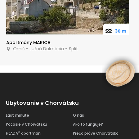
30 m
Apartmány MARICA
Omiš - Južná Dalmácia - Split
Ubytovanie v Chorvátsku
Last minute
O nás
Počasie v Chorvátsku
Ako to funguje?
HĽADAŤ apartmán
Prečo práve Chorvátsko