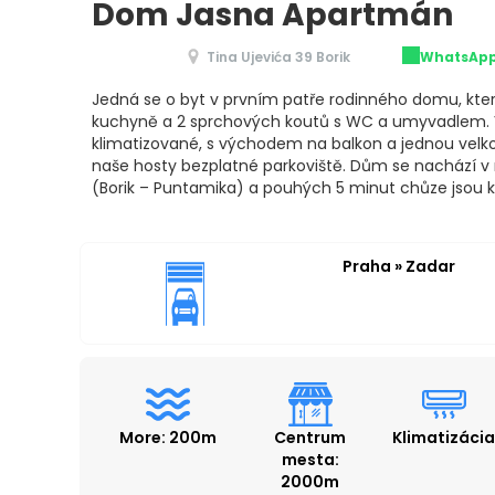
Dom Jasna Apartmán
Tina Ujevića 39 Borik
WhatsAp
Jedná se o byt v prvním patře rodinného domu, který
kuchyně a 2 sprchových koutů s WC a umyvadlem. 
klimatizované, s východem na balkon a jednou velko
naše hosty bezplatné parkoviště. Dům se nachází v 
(Borik – Puntamika) a pouhých 5 minut chůze jsou kr
Praha » Zadar
More: 200m
Centrum
Klimatizáci
mesta:
2000m