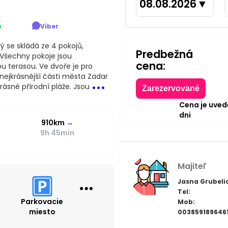
08.08.2026
▼
p
Viber
 se skládá ze 4 pokojů,
Predbežná
Všechny pokoje jsou
cena:
u terasou. Ve dvoře je pro
...
nejkrásnější části města Zadar
ásné přírodní pláže. Jsou
Zarezervované
Cena je uve
dni
910km
→
9h 45min
Majiteľ
Jasna Grubeli
Tel:
a
Parkovacie
Mob:
miesto
003859189646