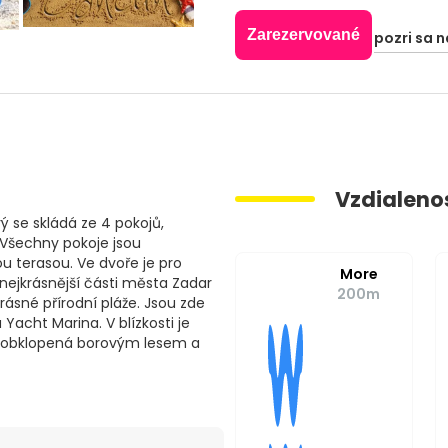
Zarezervované
pozri sa n
Vzdialeno
 se skládá ze 4 pokojů,
Všechny pokoje jsou
u terasou. Ve dvoře je pro
More
nejkrásnější části města Zadar
200m
ásné přírodní pláže. Jsou zde
Yacht Marina. V blízkosti je
láž obklopená borovým lesem a