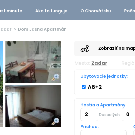
ast minute
Ako to funguje
O Chorvátsku
Poča
Zadar
Dom Jasna Apartmán
Zobraziť na ma
Mesto:
Zadar
Regió
Ubytovacie jednotky:
A6+2
Hostia a Apartmány
Dospelých
Príchod: