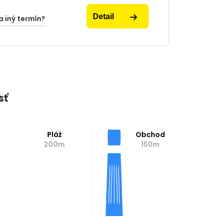
Detail
a iný termín?
sť
Pláž
Obchod
200m
150m