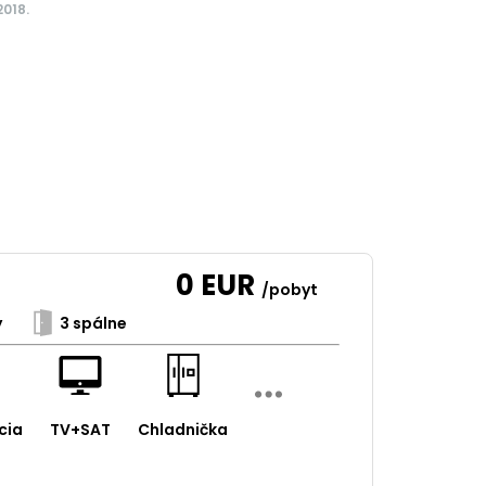
2018.
0
EUR
/pobyt
y
3 spálne
cia
TV+SAT
Chladnička