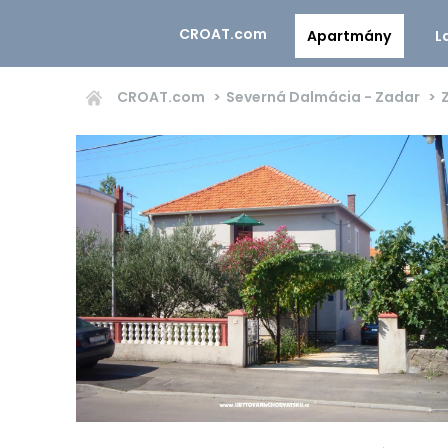
CROAT.com
Apartmány
L
CROAT.com
Severná Dalmácia - Zadar