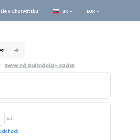
sie v Chorvátsku
SK
EUR
pe
n:
Severná Dalmácia - Zadar
Deti
Odchod: