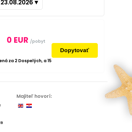
23.08.2026
▼
0
EUR
/pobyt
Dopytovať
dená za
2
Dospelých,
a
15
Majiteľ hovorí:
c
19