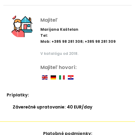
Majiteľ
Marijana Kaštelan
Tel:
Mob: +385 98 281 308; +385 98 281 309
V katalógu od 2018.
Majiteľ hovorí:
Príplatky:
Záverečné upratovanie:
40 EUR/day
Platobné podmienky: