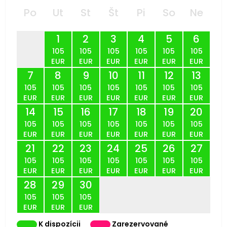
Po
Ut
St
Št
Pi
So
Ne
1
2
3
4
5
6
105
105
105
105
105
105
EUR
EUR
EUR
EUR
EUR
EUR
7
8
9
10
11
12
13
105
105
105
105
105
105
105
EUR
EUR
EUR
EUR
EUR
EUR
EUR
14
15
16
17
18
19
20
105
105
105
105
105
105
105
EUR
EUR
EUR
EUR
EUR
EUR
EUR
21
22
23
24
25
26
27
105
105
105
105
105
105
105
EUR
EUR
EUR
EUR
EUR
EUR
EUR
28
29
30
105
105
105
EUR
EUR
EUR
K dispozícii
Zarezervované