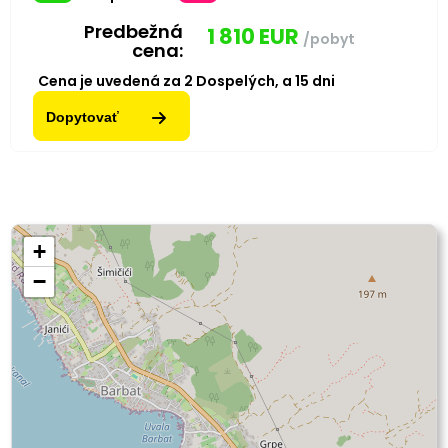
Predbežná
1 810
EUR
/pobyt
cena:
Cena je uvedená za
2
Dospelých,
a
15
dni
Dopytovať
+
−