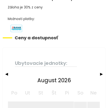
Záloha je 30% z ceny
Možnosti platby:
Ceny a dostupnosť
Ubytovacie jednotky:
◀
▶
August 2026
Po
Ut
St
Št
Pi
So
Ne