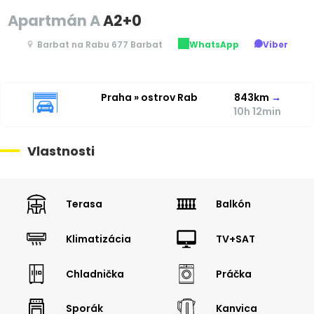
Apartmán A
A2+0
Barbat na Rabu 677 Barbat
WhatsApp
Viber
Praha » ostrov Rab
843km
→
10h 12min
Vlastnosti
Terasa
Balkón
Klimatizácia
TV+SAT
Chladnička
Práčka
Sporák
Kanvica