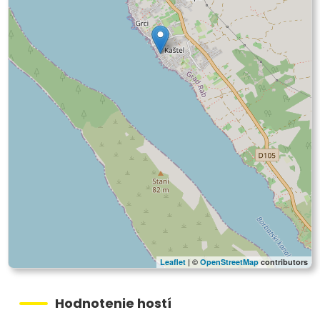
Leaflet
| ©
OpenStreetMap
contributors
Hodnotenie hostí