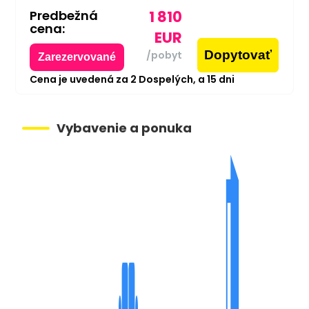
Predbežná
1 810
cena:
EUR
Dopytovať
/pobyt
Zarezervované
Cena je uvedená za
2
Dospelých,
a
15
dni
Vybavenie a ponuka