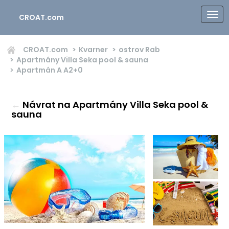
CROAT.com
CROAT.com
Kvarner
ostrov Rab
Apartmány Villa Seka pool & sauna
Apartmán A
A2+0
←
Návrat na Apartmány Villa Seka pool &
sauna