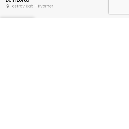
Dom Zorka
ostrov Rab - Kvarner
Dopytovať
500 m
Apartmány Mira
ostrov Rab - Kvarner