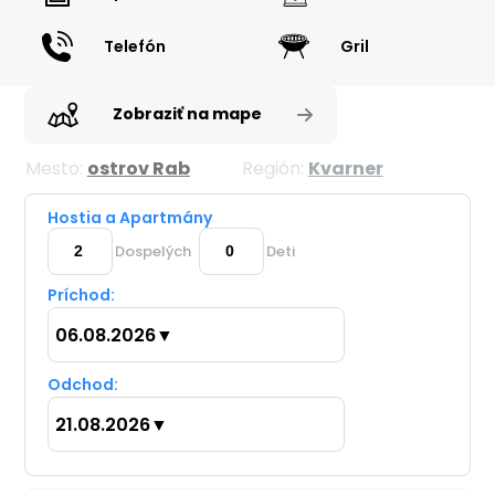
Telefón
Gril
Zobraziť na mape
Mesto:
ostrov Rab
Región:
Kvarner
Hostia a Apartmány
Dospelých
Deti
Príchod:
06.08.2026
▼
Odchod:
21.08.2026
▼