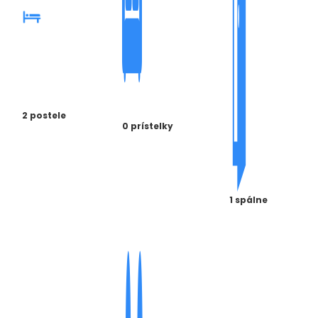
2 postele
0 prístelky
1 spálne