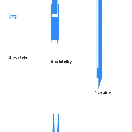
2 postele
0 prístelky
1 spálne