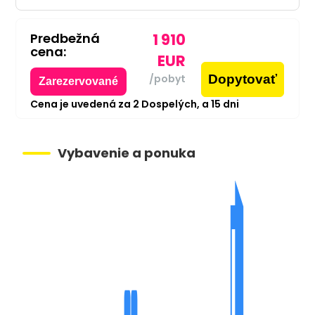
Predbežná
1 910
cena:
EUR
Dopytovať
/pobyt
Zarezervované
Cena je uvedená za
2
Dospelých,
a
15
dni
Vybavenie a ponuka