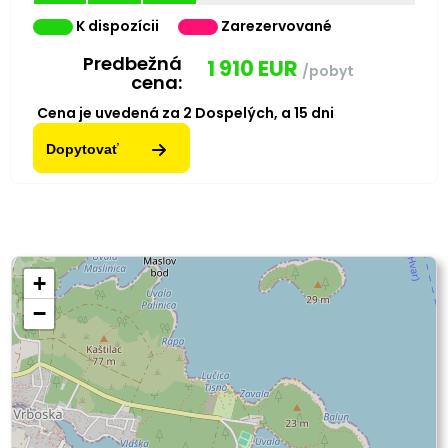
K dispozícii
Zarezervované
Predbežná
1 910
EUR
/pobyt
cena:
Cena je uvedená za
2
Dospelých,
a
15
dni
Dopytovať
+
−