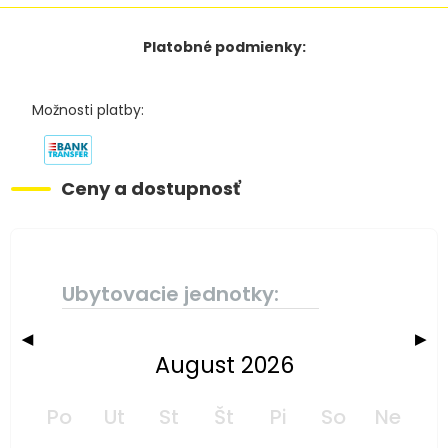
Platobné podmienky:
Možnosti platby:
Ceny a dostupnosť
Ubytovacie jednotky:
◀
▶
August 2026
Po
Ut
St
Št
Pi
So
Ne