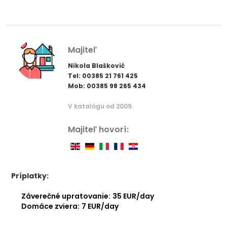
Majiteľ
Nikola Blašković
Tel: 00385 21 761 425
Mob: 00385 98 265 434
V katalógu od 2009.
Majiteľ hovorí:
Príplatky:
Záverečné upratovanie:
35 EUR/day
Domáce zviera:
7 EUR/day