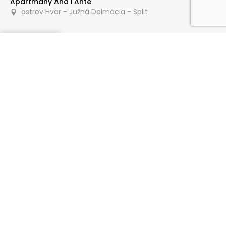
Apartmány Ana i Ante
ostrov Hvar - Južná Dalmácia - Split
Dopytovať
10 m
Apartmány Alenka
ostrov Hvar - Južná Dalmácia - Split