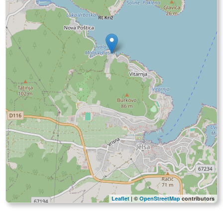
Leaflet
| ©
OpenStreetMap
contributors