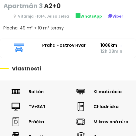
Apartmán 3
A2+0
Vitarnja -1014, Jelsa Jelsa
WhatsApp
Viber
Plocha: 49 m² + 10 m² terasy
Praha » ostrov Hvar
1086km
→
12h 08min
Vlastnosti
Balkón
Klimatizácia
TV+SAT
Chladnička
Práčka
Mikrovlnná rúra