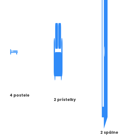
4 postele
2 prístelky
2 spálne