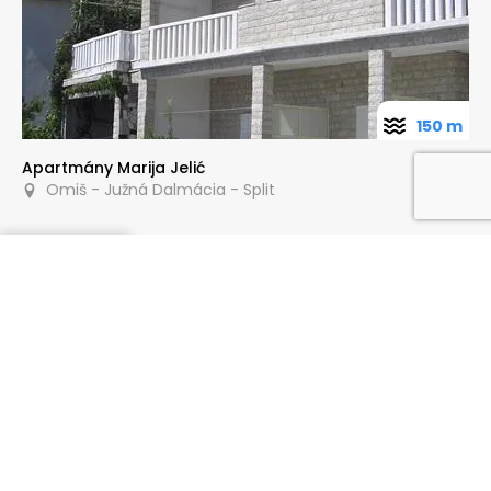
150 m
Apartmány Marija Jelić
Omiš - Južná Dalmácia - Split
Dopytovať
30 m