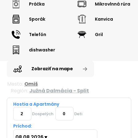
Práčka
Mikrovlnná rúra
Sporák
Kanvica
Telefón
Gril
dishwasher
Zobraziť na mape
Mesto:
Omiš
Región:
Južná Dalmácia - Split
Hostia a Apartmány
Dospelých
Deti
Príchod:
08.08.2026
▼