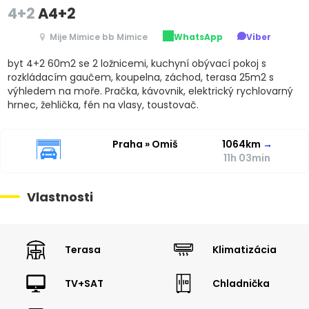
4+2
A4+2
Mije Mimice bb Mimice
WhatsApp
Viber
byt 4+2 60m2 se 2 ložnicemi, kuchyní obývací pokoj s
rozkládacím gaučem, koupelna, záchod, terasa 25m2 s
výhledem na moře. Pračka, kávovnik, elektrický rychlovarný
hrnec, žehlička, fén na vlasy, toustovač.
Praha » Omiš
1064km
→
11h 03min
Vlastnosti
Terasa
Klimatizácia
TV+SAT
Chladnička