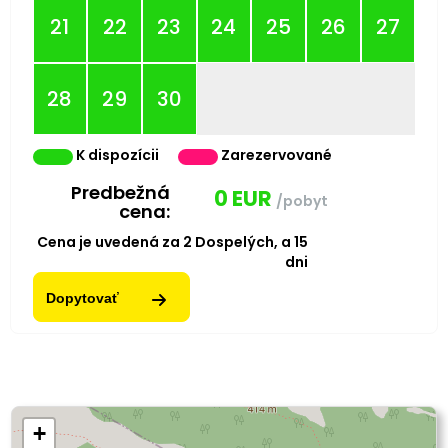
21
22
23
24
25
26
27
28
29
30
K dispozícii
Zarezervované
Predbežná
0
EUR
/pobyt
cena:
Cena je uvedená za
2
Dospelých,
a
15
dni
Dopytovať
+