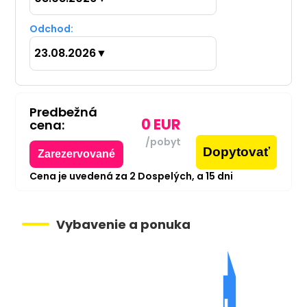
Odchod:
23.08.2026
▼
Predbežná
0
EUR
cena:
/pobyt
Dopytovať
Zarezervované
Cena je uvedená za
2
Dospelých,
a
15
dni
Vybavenie a ponuka